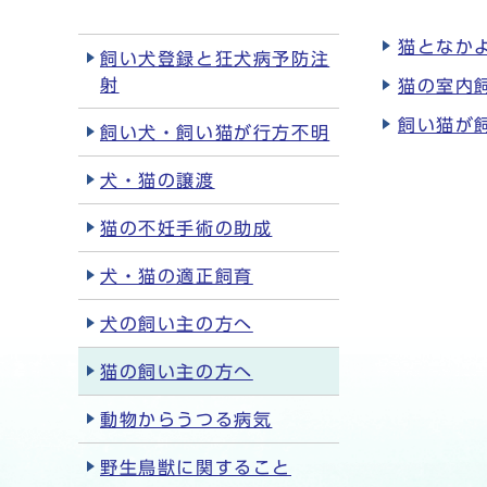
猫となか
飼い犬登録と狂犬病予防注
射
猫の室内
飼い猫が
飼い犬・飼い猫が行方不明
犬・猫の譲渡
猫の不妊手術の助成
犬・猫の適正飼育
犬の飼い主の方へ
猫の飼い主の方へ
動物からうつる病気
野生鳥獣に関すること