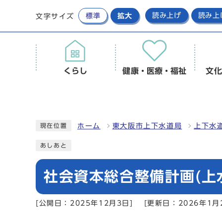
標準
拡大
読み上げ
読み上
文字サイズ
くらし
健康・医療・福祉
文化
ホーム
東大阪市上下水道局
上下水
現在位置
あしあと
社会資本総合整備計画(上
[公開日：2025年12月3日]
[更新日：2026年1月