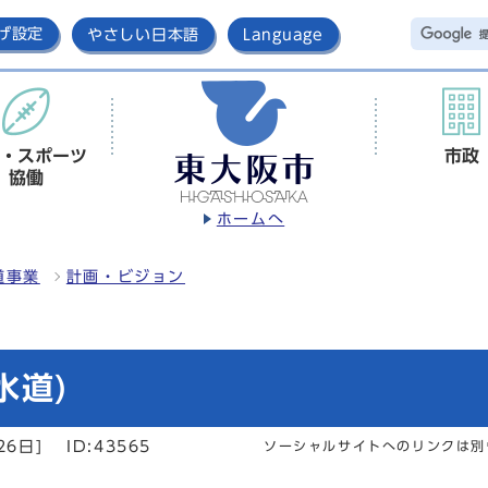
げ設定
やさしい日本語
Language
・スポーツ
市政
協働
ホームへ
道事業
計画・ビジョン
水道)
26日]
ID:43565
ソーシャルサイトへのリンクは別