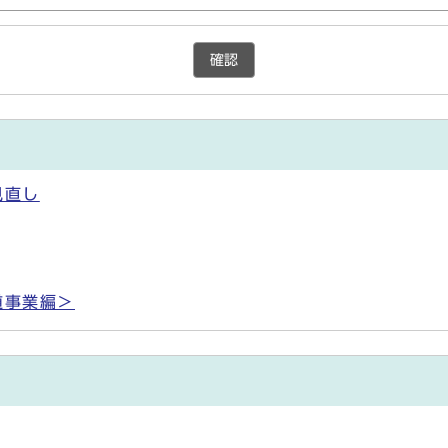
確認
見直し
道事業編＞