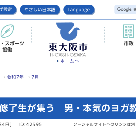
げ設定
やさしい日本語
Language
・スポーツ
市政
協働
ホームへ
令和7年
7月
ク修了生が集う 男・本気のヨガ
24日]
ID:42595
ソーシャルサイトへのリンクは別