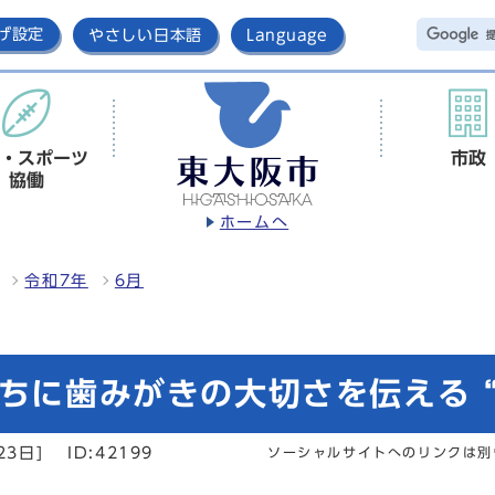
げ設定
やさしい日本語
Language
・スポーツ
市政
協働
ホームへ
令和7年
6月
たちに歯みがきの大切さを伝える 
23日]
ID:42199
ソーシャルサイトへのリンクは別