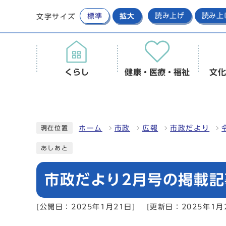
標準
拡大
読み上げ
読み上
文字サイズ
くらし
健康・医療・福祉
文化
ホーム
市政
広報
市政だより
現在位置
あしあと
市政だより2月号の掲載
[公開日：2025年1月21日]
[更新日：2025年1月