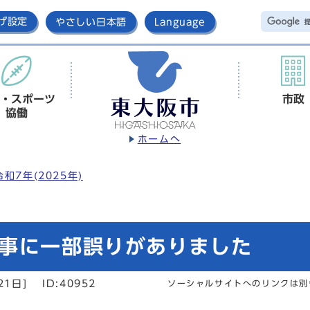
げ設定
やさしい日本語
Language
・スポーツ
市政
協働
ホームへ
令和7年(2025年)
記事に一部誤りがありました
21日]
ID:40952
ソーシャルサイトへのリンクは別