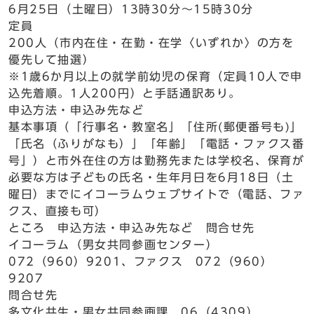
6月25日（土曜日）13時30分～15時30分
定員
200人（市内在住・在勤・在学〈いずれか〉の方を
優先して抽選）
※1歳6か月以上の就学前幼児の保育（定員10人で申
込先着順。1人200円）と手話通訳あり。
申込方法・申込み先など
基本事項（「行事名・教室名」「住所(郵便番号も)」
「氏名（ふりがなも）」「年齢」「電話・ファクス番
号」）と市外在住の方は勤務先または学校名、保育が
必要な方は子どもの氏名・生年月日を6月18日（土
曜日）までにイコーラムウェブサイトで（電話、ファ
クス、直接も可）
ところ 申込方法・申込み先など 問合せ先
イコーラム（男女共同参画センター）
072（960）9201、ファクス 072（960）
9207
問合せ先
多文化共生・男女共同参画課 06（4309）