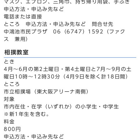
マスク、エプロン、三角巾、持ち帰り用袋、手ふき
申込方法・申込み先など
電話または直接
ところ 申込方法・申込み先など 問合せ先
中鴻池市民プラザ 06（6747）1592（ファク
ス 兼用）
相撲教室
とき
4月～6月の第2土曜日・第4土曜日と7月～9月の土
曜日10時～12時30分（4月9日を除く計18日間）
ところ
市立相撲場（東大阪アリーナ南側）
対象
市内在住・在学（いずれか）の小学生・中学生
※新1年生を含む。
料金
800円
申込方法・申込み先など