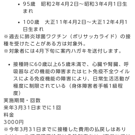
95歳 昭和2年4月2日～昭和3年4月1日生
まれ
100歳 大正11年4月2日～大正12年4月1
日生まれ
※過去に肺炎球菌ワクチン（ポリサッカライド）の接
種を受けたことがある方は対象外。
※対象者には4月下旬に案内ハガキを送付します。
接種時に60歳以上65歳未満で、心臓や腎臓、呼
吸器などの機能の障害またはヒト免疫不全ウイル
スによる免疫機能の障害により、日常生活活動が
極度に制限されている（身体障害者手帳1級程
度）
実施期間・回数
来年3月31日までに1回
料金
3000円
※今年3月31日までに接種した費用の払戻しはあり