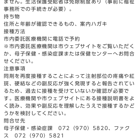
ません。生活保護受給者は免除制度あり（事前に福祉
事務所での手続きが必要）。
持ち物
住所と年齢が確認できるもの、案内ハガキ
接種方法
市内委託医療機関に電話で予約
※市内委託医療機関は市ウェブサイトをご覧いただく
か、母子保健・感染症課または保健センターへお問合
せください。
注意事項
同剤を再度接種することによって注射部位の疼痛や紅
斑、硬結などの副反応が強く発現すると報告されてい
るため、過去に接種を受けていないか確認が必要で
す。医療機関や市ウェブサイトにある接種説明書をよ
く読み、効果や副反応を理解したうえで接種するかど
うかを検討してください。
問合せ先
母子保健・感染症課 072（970）5820、ファク
ス 072（970）5821