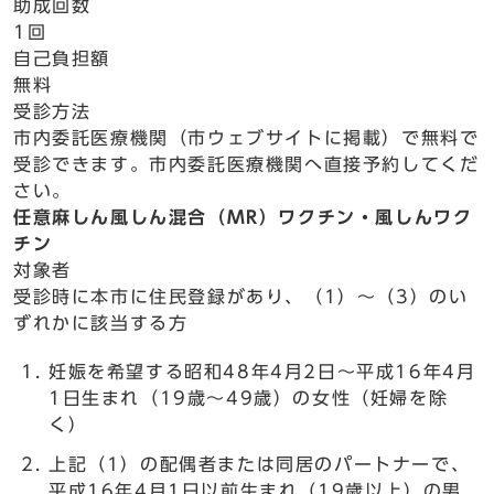
助成回数
1回
自己負担額
無料
受診方法
市内委託医療機関（市ウェブサイトに掲載）で無料で
受診できます。市内委託医療機関へ直接予約してくだ
さい。
任意麻しん風しん混合（MR）ワクチン・風しんワク
チン
対象者
受診時に本市に住民登録があり、（1）～（3）のい
ずれかに該当する方
妊娠を希望する昭和48年4月2日～平成16年4月
1日生まれ（19歳～49歳）の女性（妊婦を除
く）
上記（1）の配偶者または同居のパートナーで、
平成16年4月1日以前生まれ（19歳以上）の男