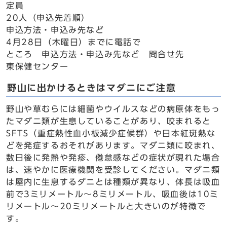
定員
20人（申込先着順）
申込方法・申込み先など
4月28日（木曜日）までに電話で
ところ 申込方法・申込み先など 問合せ先
東保健センター
野山に出かけるときはマダニにご注意
野山や草むらには細菌やウイルスなどの病原体をもっ
たマダニ類が生息していることがあり、咬まれると
SFTS（重症熱性血小板減少症候群）や日本紅斑熱な
どを発症するおそれがあります。マダニ類に咬まれ、
数日後に発熱や発疹、倦怠感などの症状が現れた場合
は、速やかに医療機関を受診してください。マダニ類
は屋内に生息するダニとは種類が異なり、体長は吸血
前で3ミリメートル～8ミリメートル、吸血後は10ミ
リメートル～20ミリメートルと大きいのが特徴で
す。