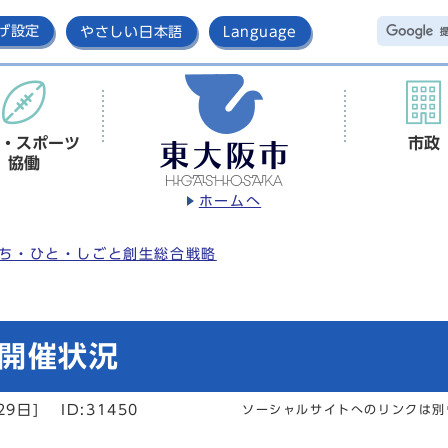
げ設定
やさしい日本語
Language
・スポーツ
市政
協働
ホームへ
ち・ひと・しごと創生総合戦略
開催状況
29日]
ID:31450
ソーシャルサイトへのリンクは別