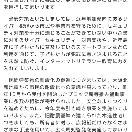
引き続き計画的に養成し、更なる市民生活の安全確保
を目指してまいります。
治安対策といたしましては、近年増加傾向にあるサ
イバー犯罪から市民や事業者を守るために、セキュリ
ティ対策を十分に講じることができていない中小企業
に対するサイバーセキュリティー対策支援や、近年急
速に子どもたちに普及しているスマートフォンなどの
利用を通じて、子どもたちが犯罪に巻き込まれること
を未然に防ぐ、インターネットリテラシー教育に力を
入れてまいります。
民間建築物の耐震化の促進につきましては、大阪北
部地震から市民の耐震化への意識が高まっており、昨
年10月から受付を開始したブロック塀等撤去補助事
業に多数の相談が寄せられました。安全なまちづくり
を進めるために、今年度も引き続き事業を実施してま
いります。また、旧耐震基準で建てられた木造住宅に
つきましても、所有者に対し、広報紙だけでなくさま
ざまな手法を用いて、広く周知啓発を実施してまいり