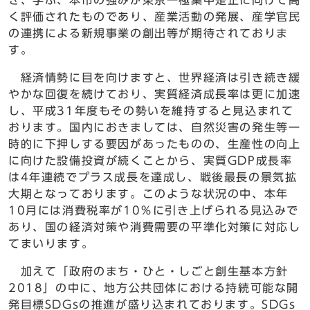
き、学ぶ、本市の強みが東京一極集中是正に向けて高
く評価されたものであり、産業活動の発展、産学官民
の連携による新規事業の創出等が期待されておりま
す。
経済情勢に目を向けますと、世界経済は引き続き緩
やかな回復を続けており、実質経済成長率は更に加速
し、平成31年度もその勢いを維持すると見込まれて
おります。国内におきましては、自然災害の発生等一
時的に下押しする要因があったものの、生産性の向上
に向けた設備投資が続くことから、実質GDP成長率
は4年連続でプラス成長を達成し、戦後最長の景気拡
大期となっております。このような状況の中、本年
10月には消費税率が10％に引き上げられる見込みで
あり、国の経済対策や消費需要の平準化対策に対応し
てまいります。
加えて「政府のまち・ひと・しごと創生基本方針
2018」の中に、地方公共団体における持続可能な開
発目標SDGsの推進が盛り込まれております。SDGs