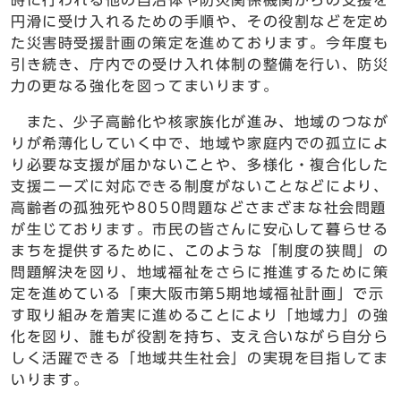
時に行われる他の自治体や防災関係機関からの支援を
円滑に受け入れるための手順や、その役割などを定め
た災害時受援計画の策定を進めております。今年度も
引き続き、庁内での受け入れ体制の整備を行い、防災
力の更なる強化を図ってまいります。
また、少子高齢化や核家族化が進み、地域のつなが
りが希薄化していく中で、地域や家庭内での孤立によ
り必要な支援が届かないことや、多様化・複合化した
支援ニーズに対応できる制度がないことなどにより、
高齢者の孤独死や8050問題などさまざまな社会問題
が生じております。市民の皆さんに安心して暮らせる
まちを提供するために、このような「制度の狭間」の
問題解決を図り、地域福祉をさらに推進するために策
定を進めている「東大阪市第5期地域福祉計画」で示
す取り組みを着実に進めることにより「地域力」の強
化を図り、誰もが役割を持ち、支え合いながら自分ら
しく活躍できる「地域共生社会」の実現を目指してま
いります。