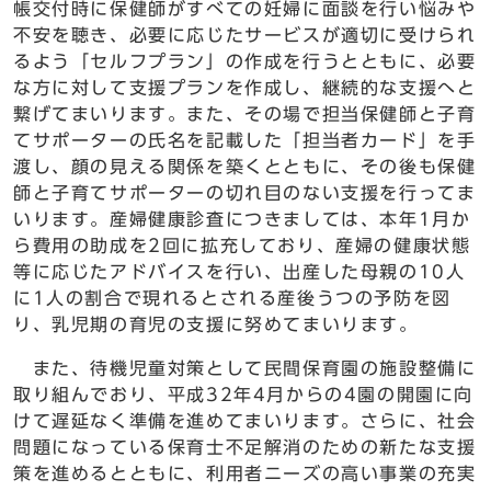
帳交付時に保健師がすべての妊婦に面談を行い悩みや
不安を聴き、必要に応じたサービスが適切に受けられ
るよう「セルフプラン」の作成を行うとともに、必要
な方に対して支援プランを作成し、継続的な支援へと
繋げてまいります。また、その場で担当保健師と子育
てサポーターの氏名を記載した「担当者カード」を手
渡し、顔の見える関係を築くとともに、その後も保健
師と子育てサポーターの切れ目のない支援を行ってま
いります。産婦健康診査につきましては、本年1月か
ら費用の助成を2回に拡充しており、産婦の健康状態
等に応じたアドバイスを行い、出産した母親の10人
に1人の割合で現れるとされる産後うつの予防を図
り、乳児期の育児の支援に努めてまいります。
また、待機児童対策として民間保育園の施設整備に
取り組んでおり、平成32年4月からの4園の開園に向
けて遅延なく準備を進めてまいります。さらに、社会
問題になっている保育士不足解消のための新たな支援
策を進めるとともに、利用者ニーズの高い事業の充実