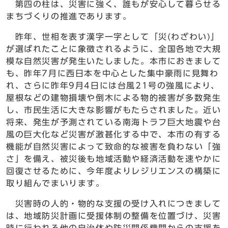
第四の柱は、災害に強く、誰もが安心して暮らせる
まちづくりの推進であります。
昨年、世相を表す漢字一字として「災(わざわい)」
が選ばれたことに象徴されるように、全国各地で大規
模な自然災害が発生いたしました。本市におきまして
も、昨年7月に西日本を中心とした集中豪雨に見舞わ
れ、さらに昨年9月4日には台風21号の強風により、
屋根などの建物損壊や倒木による物的被害が多数発生
し、市民生活に大きな影響がもたらされました。近い
将来、発生が予測されている南海トラフ巨大地震や台
風の巨大化など災害が激甚化する中で、本市の有する
機能が自然災害によって致命的な被害を負わない「強
さ」を備え、被災後も地域活動や経済活動を速やかに
回復させるために、今年度よりレジリエンスの構築に
取り組んでまいります。
災害時の人的・物的な支援の受け入れにつきまして
は、地域防災計画に受援体制の整備を位置づけ、災害