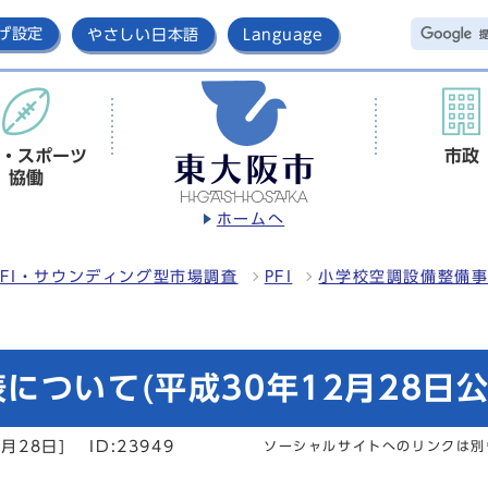
げ設定
やさしい日本語
Language
・スポーツ
市政
協働
ホームへ
FI・サウンディング型市場調査
PFI
小学校空調設備整備
ついて(平成30年12月28日公
月28日]
ID:23949
ソーシャルサイトへのリンクは別