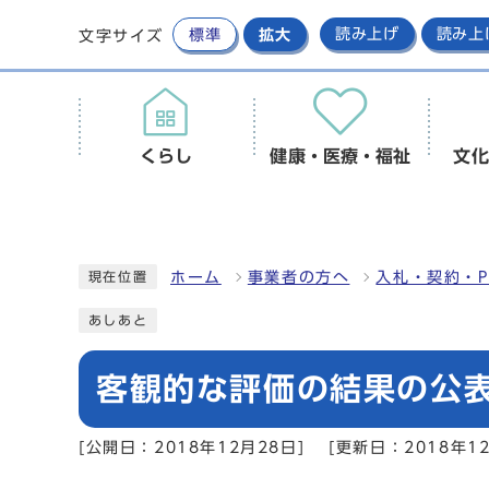
標準
拡大
読み上げ
読み上
文字サイズ
くらし
健康・医療・福祉
文化
ホーム
事業者の方へ
入札・契約・P
現在位置
あしあと
客観的な評価の結果の公表に
[公開日：2018年12月28日]
[更新日：2018年12