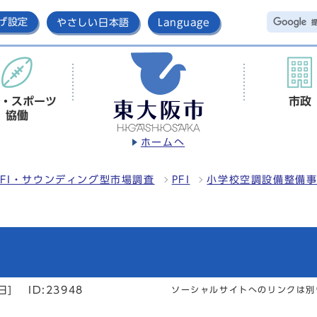
げ設定
やさしい日本語
Language
・スポーツ
市政
協働
ホームへ
FI・サウンディング型市場調査
PFI
小学校空調設備整備
日]
ID:23948
ソーシャルサイトへのリンクは別