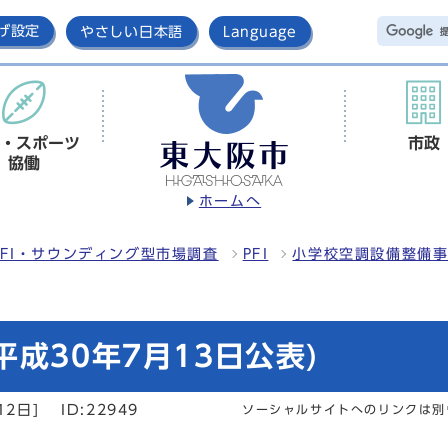
げ設定
やさしい日本語
Language
・スポーツ
市政
協働
ホームへ
FI・サウンディング型市場調査
PFI
小学校空調設備整備
成30年7月13日公表)
12日]
ID:22949
ソーシャルサイトへのリンクは別