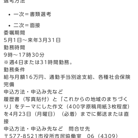
選考方法
一次＝書類選考
二次＝面接
委嘱期間
5月1日～来年3月31日
勤務時間
9時～17時30分
※週4日または31時間勤務。
勤務条件
給与月額16万円、通勤手当別途支給、各種社会保険
完備
申込方法・申込み先など
履歴書（写真貼付）と「これからの地域のまちづく
り」をテーマにした作文（400字原稿用紙3枚程度）
を4月23日（月曜日）（必着）までに郵送または直
接
申込方法・申込み先など 問合せ先
〒577-8521市役所市民協働室 06（4309）