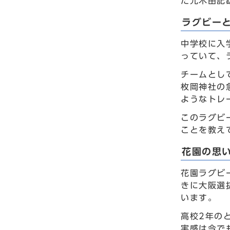
た元木由記
ラグビー
中学校に入
っていて、
チームとし
枚岡神社の
ようなトレ
このラグビ
ことを教え
花園の思
花園ラグビ
きに大阪選
います。
高校2年の
実感は今で