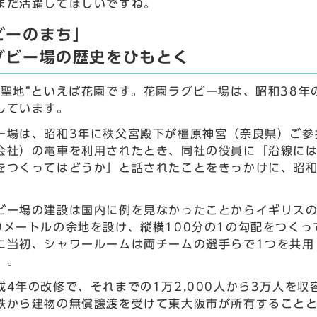
まだ活躍してほしいですね。
ビーのまち」
グビー場の歴史をひもとく
“聖地”といえば花園です。花園ラグビー場は、昭和38年
しています。
ー場は、昭和3年に秩父宮殿下が橿原神宮（奈良県）ご参
会社）の電車を利用されたとき、同社の役員に「沿線に
をつくってはどうか」と話されたことをきっかけに、昭和
。
ビー場の建設は国内に例を見なかったことからイギリス
9メートルの余地を設け、縦横100分の1の勾配をつく
に当初、シャワールームは両チームの選手らで1つを共用
）。
成4年の改修で、それまでの1万2,000人から3万人を
鉄から建物の無償譲渡を受けて東大阪市が所有すること