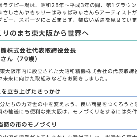
園ラグビー場は、昭和28年～平成3年の間、第1グラウ
まさしさんやきゃりーぱみゅぱみゅさんらアーティスト
グビー、スポーツにとどまらず、幅広い活躍を見せてい
くりのまち東大阪から世界へ
精機株式会社代表取締役会長
さん（79歳）
に東大阪市内に設立された大昭和精機株式会社の代表取締
や未来に向けた取組みなどをお聞きしました。
社を立ち上げたきっかけ
自分たちの力で世の中を変えよう、良い商品をつくろうと
資の輸送にも便利な東大阪は、モノづくりをするには条
当時の市のモノづくり