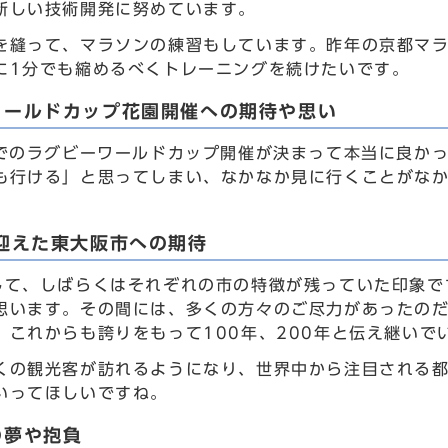
新しい技術開発に努めています。
を縫って、マラソンの練習もしています。昨年の京都マラ
に1分でも縮めるべくトレーニングを続けたいです。
ワールドカップ花園開催への期待や思い
園でのラグビーワールドカップ開催が決まって本当に良か
も行ける」と思ってしまい、なかなか見に行くことがな
を迎えた東大阪市への期待
して、しばらくはそれぞれの市の特徴が残っていた印象で
思います。その間には、多くの方々のご尽力があったの
。これからも誇りをもって100年、200年と伝え継いで
くの観光客が訪れるようになり、世界中から注目される
いってほしいですね。
の夢や抱負