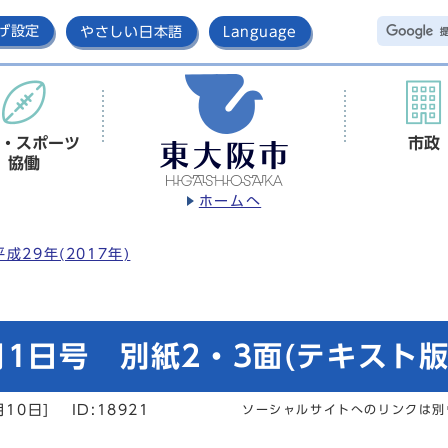
げ設定
やさしい日本語
Language
・スポーツ
市政
協働
ホームへ
平成29年(2017年)
1日号 別紙2・3面(テキスト版
月10日]
ID:18921
ソーシャルサイトへのリンクは別