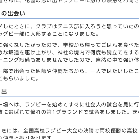
雄さんに、花園の思い出やラグビーに懸ける熱意をお聞
との出会い
学したときに、クラブはテニス部に入ろうと思っていた
ラグビー部に入部することになりました。
て強くなりたかったので、学校から帰ってごはんを食べ
急な坂道を駆け上がり、神社の境内で何度も腕立てをす
ーニング設備もありませんでしたので、自然の中で強い
ー部で出会った恩師や仲間たちから、一人ではたいした
てもらいました。
い出
ー場へは、ラグビーを始めてすぐに社会人の試合を見に行
抜に選ばれて憧れの第1グラウンドで試合をしました。芝
ときには、全国高校ラグビー大会の決勝で両校優勝の高校
も仲間と振り返ります。