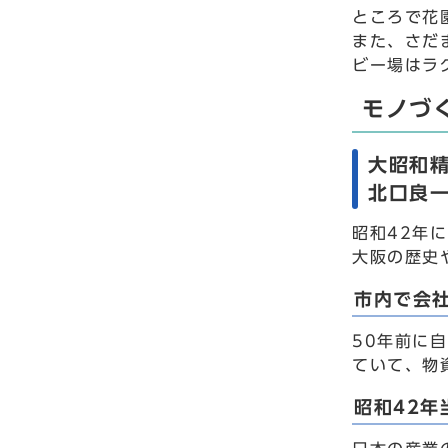
ところで花
また、さだ
ビー場はラ
モノづ
大昭和
北口良一
昭和42年
大阪の歴史
市内で会
50年前に
ていて、物
昭和42年