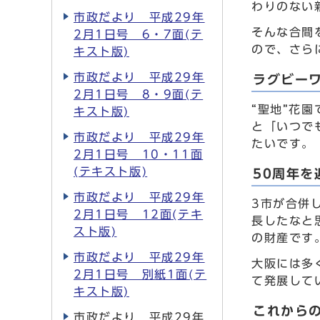
わりのない
市政だより 平成29年
そんな合間
2月1日号 6・7面(テ
ので、さら
キスト版)
市政だより 平成29年
ラグビー
2月1日号 8・9面(テ
“聖地”花
キスト版)
と「いつで
市政だより 平成29年
たいです。
2月1日号 10・11面
(テキスト版)
50周年
市政だより 平成29年
3市が合併
2月1日号 12面(テキ
長したなと
スト版)
の財産です
市政だより 平成29年
大阪には多
2月1日号 別紙1面(テ
て発展して
キスト版)
これから
市政だより 平成29年