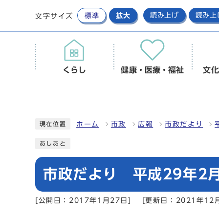
標準
拡大
読み上げ
読み上
文字サイズ
くらし
健康・医療・福祉
文化
ホーム
市政
広報
市政だより
現在位置
あしあと
市政だより 平成29年2月
[公開日：2017年1月27日]
[更新日：2021年12