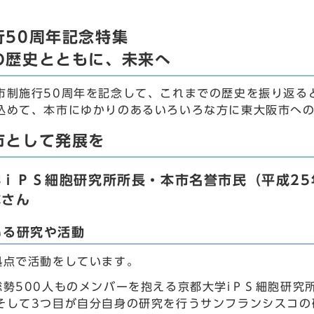
行50周年記念特集
の歴史とともに、未来へ
市制施行50周年を記念して、これまでの歴史を振り返る
込めて、本市にゆかりのあるいろいろな方に東大阪市へ
市として発展を
学ｉＰＳ細胞研究所所長・本市名誉市民（平成25
弥さん
いる研究や活動
拠点で活動をしています。
総勢500人ものメンバーを抱える京都大学iＰＳ細胞研究
そして3つ目が自分自身の研究を行うサンフランシスコの