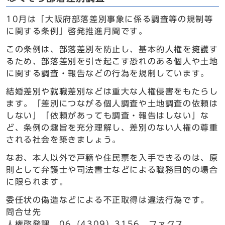
10月は「大阪府部落差別事象に係る調査等の規制等
に関する条例」啓発推進月間です。
この条例は、部落差別を防止し、基本的人権を擁護す
るため、部落差別を引き起こす恐れのある個人や土地
に関する調査・報告などの行為を規制しています。
結婚差別や就職差別などは重大な人権侵害をもたらし
ます。「差別につながる個人調査や土地調査の依頼は
しない」「依頼があっても調査・報告はしない」な
ど、条例の趣旨を充分理解し、差別のない人権の尊重
される社会を築きましょう。
なお、本人以外で戸籍や住民票を入手できるのは、原
則として弁護士や司法書士などによる職務目的の場合
に限られます。
委任状の偽造などによる不正取得は違法行為です。
問合せ先
人権啓発課 06（4309）3156、ファクス