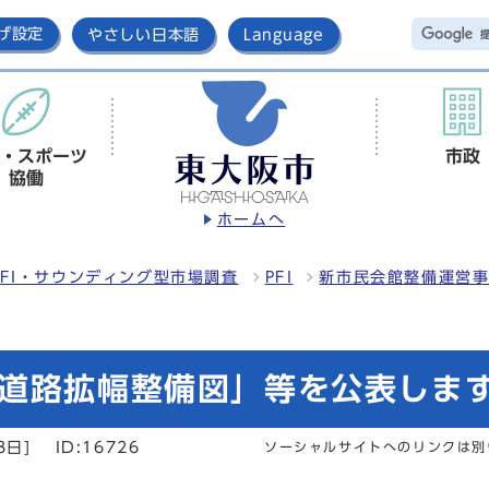
げ設定
やさしい日本語
Language
・スポーツ
市政
協働
ホームへ
FI・サウンディング型市場調査
PFI
新市民会館整備運営
道路拡幅整備図」等を公表します(
8日]
ID:16726
ソーシャルサイトへのリンクは別