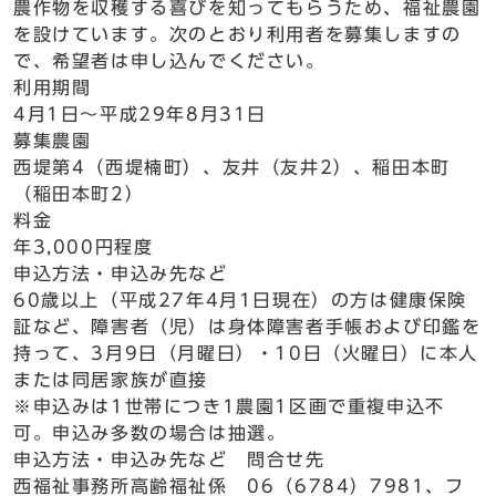
農作物を収穫する喜びを知ってもらうため、福祉農園
を設けています。次のとおり利用者を募集しますの
で、希望者は申し込んでください。
利用期間
4月1日～平成29年8月31日
募集農園
西堤第4（西堤楠町）、友井（友井2）、稲田本町
（稲田本町2）
料金
年3,000円程度
申込方法・申込み先など
60歳以上（平成27年4月1日現在）の方は健康保険
証など、障害者（児）は身体障害者手帳および印鑑を
持って、3月9日（月曜日）・10日（火曜日）に本人
または同居家族が直接
※申込みは1世帯につき1農園1区画で重複申込不
可。申込み多数の場合は抽選。
申込方法・申込み先など 問合せ先
西福祉事務所高齢福祉係 06（6784）7981、フ