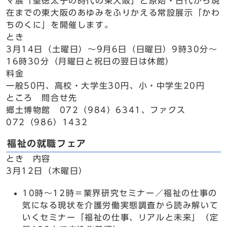
マ展「聖徳太子の時代の東大阪」と原始・古代から現
在までの東大阪のあゆみをふりかえる常設展示「かわ
ちのくに」を開催します。
とき
3月14日（土曜日）～9月6日（日曜日）9時30分～
16時30分（月曜日と祝日の翌日は休館）
料金
一般50円、高校・大学生30円、小・中学生20円
ところ 問合せ先
郷土博物館 072（984）6341、ファクス
072（986）1432
福祉の就職フェア
とき 内容
3月12日（木曜日）
10時～12時＝業界研究セミナー／福祉の仕事の
気になる現状を介護労働実態調査から読み解いて
いくセミナー「福祉の仕事、リアルと未来」（定