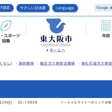
げ設定
やさしい日本語
Language
・スポーツ
市政
協働
ホームへ
くらし)
消防関係
高圧ガス保安法関係
液化石油ガス保
月29日]
ID:13939
ソーシャルサイトへのリンクは別