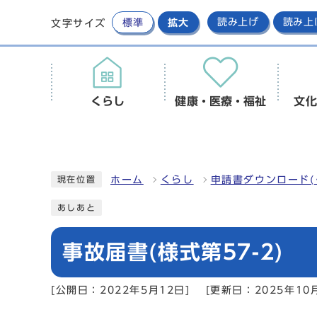
標準
拡大
読み上げ
読み上
文字サイズ
くらし
健康・医療・福祉
文化
ホーム
くらし
申請書ダウンロード(
現在位置
あしあと
事故届書(様式第57-2)
[公開日：2022年5月12日]
[更新日：2025年10