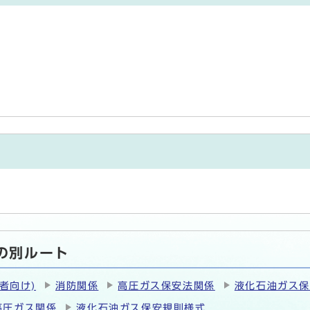
の別ルート
者向け)
消防関係
高圧ガス保安法関係
液化石油ガス
高圧ガス関係
液化石油ガス保安規則様式