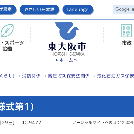
げ設定
やさしい日本語
Language
・スポーツ
市政
協働
ホームへ
くらし)
消防関係
高圧ガス保安法関係
液化石油ガス保
様式第1)
月29日]
ID:9472
ソーシャルサイトへのリンクは別