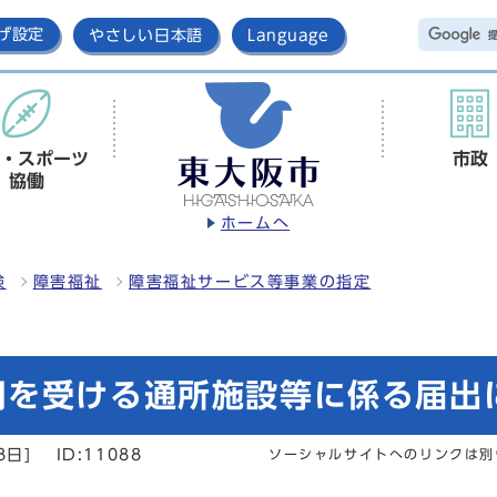
げ設定
やさしい日本語
Language
・スポーツ
市政
協働
ホームへ
険
障害福祉
障害福祉サービス等事業の指定
用を受ける通所施設等に係る届出
8日]
ID:11088
ソーシャルサイトへのリンクは別