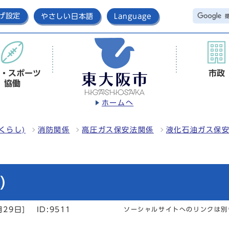
げ設定
やさしい日本語
Language
・スポーツ
市政
協働
ホームへ
くらし)
消防関係
高圧ガス保安法関係
液化石油ガス保
)
月29日]
ID:9511
ソーシャルサイトへのリンクは別