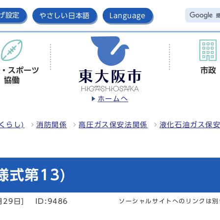
げ設定
やさしい日本語
Language
・スポーツ
市政
協働
ホームへ
くらし)
消防関係
高圧ガス保安法関係
液化石油ガス保
式第13)
月29日]
ID:9486
ソーシャルサイトへのリンクは別