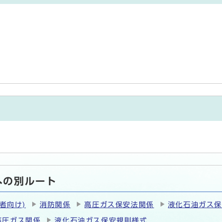
への別ルート
者向け)
消防関係
高圧ガス保安法関係
液化石油ガス
高圧ガス関係
液化石油ガス保安規則様式