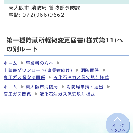
東大阪市 消防局 警防部予防課
電話: 072(966)9662
第一種貯蔵所軽微変更届書(様式第11)へ
の別ルート
ホーム
事業者の方へ
申請書ダウンロード(事業者向け)
消防関係
高圧ガス保安法関係
液化石油ガス保安規則様式
ホーム
東大阪市消防局
消防局申請・届出
高圧ガス関係
液化石油ガス保安規則様式
ページ
トップへ