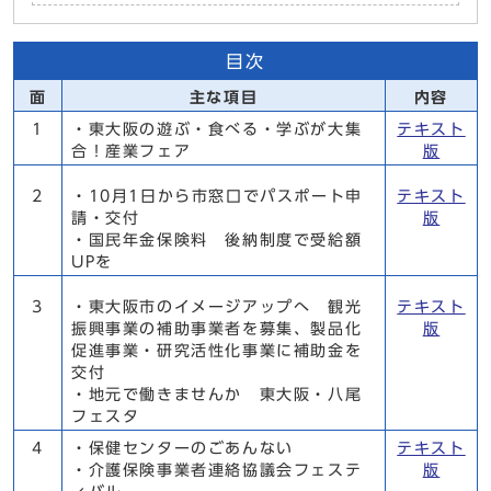
目次
面
主な項目
内容
1
・東大阪の遊ぶ・食べる・学ぶが大集
テキスト
合！産業フェア
版
2
・10月1日から市窓口でパスポート申
テキスト
請・交付
版
・国民年金保険料 後納制度で受給額
UPを
3
・東大阪市のイメージアップへ 観光
テキスト
振興事業の補助事業者を募集、製品化
版
促進事業・研究活性化事業に補助金を
交付
・地元で働きませんか 東大阪・八尾
フェスタ
4
・保健センターのごあんない
テキスト
・介護保険事業者連絡協議会フェステ
版