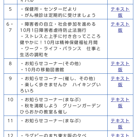
ィバル
5
・保健所・センターだより
テキスト
・がん検診は定期的に受けましょう
版
6・
・障害者の自立・社会参加を進める
テキスト
7
10月1日障害者虐待防止法施行
版
・ストレスと上手に付き合ってこころ
健やかに！10月は精神保健福祉月間
・ワーク・ライフ・バランス 仕事と
生活の調和を
8
・お知らせコーナー(その他)
テキスト
・10月の移動図書館
版
9
・お知らせコーナー(催し、その他)
テキスト
・楽しく歩きませんか ハイキングい
版
ろいろ
10
・お知らせコーナー(まなぶ)
テキスト
・秋を満喫しよう グリーンガーデン
版
ひらおかの教室＆催し
11
・お知らせコーナー(まなぶ)
テキスト
版
12
・ラグビーのまち東大阪の夕べ
テキスト