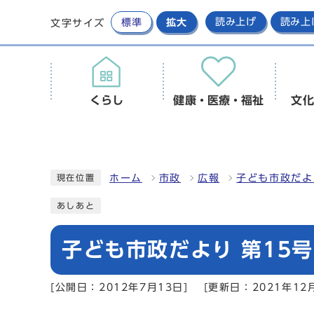
標準
拡大
読み上げ
読み上
文字サイズ
くらし
健康・医療・福祉
文化
ホーム
市政
広報
子ども市政だよ
現在位置
あしあと
子ども市政だより 第15号 
[公開日：2012年7月13日]
[更新日：2021年12