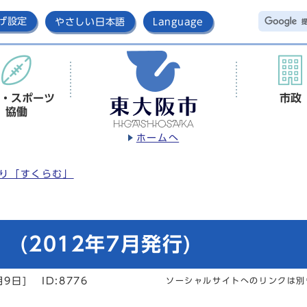
げ設定
やさしい日本語
Language
・スポーツ
市政
協働
ホームへ
り「すくらむ」
(2012年7月発行)
月9日]
ID:8776
ソーシャルサイトへのリンクは別