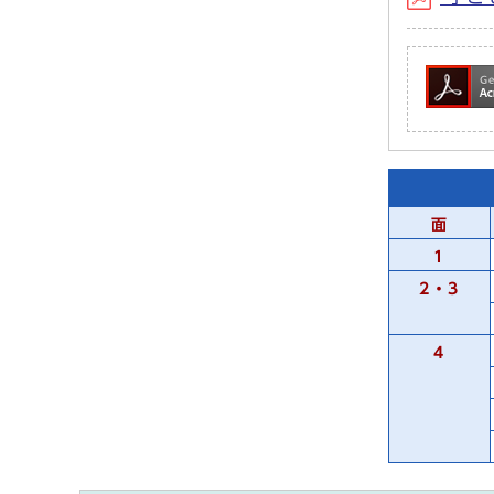
面
1
2・3
4