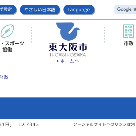
げ設定
やさしい日本語
Language
・スポーツ
市政
協働
ホームへ
財政
31日]
ID:7343
ソーシャルサイトへのリンクは別