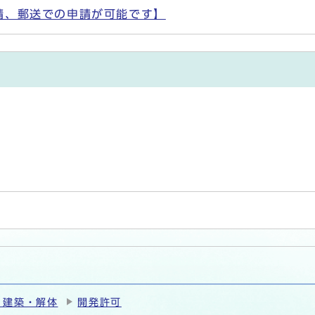
請、郵送での申請が可能です】
ト
・建築・解体
開発許可