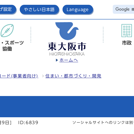
げ設定
やさしい日本語
Language
・スポーツ
市政
協働
ホームへ
ード(事業者向け)
住まい・都市づくり・開発
月9日]
ID:6839
ソーシャルサイトへのリンクは別