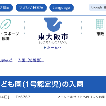
げ設定
やさしい日本語
Language
・スポーツ
市政
協働
ホームへ
入学など
入園（幼稚園）
ども園(1号認定児)の入園
14日]
ID:6762
ソーシャルサイトへのリンクは別