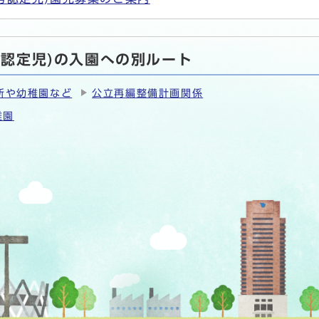
号認定児)の入園への別ルート
所や幼稚園など
公立再編整備計画関係
稚園