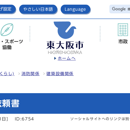
げ設定
やさしい日本語
Language
・スポーツ
市政
協働
ホームへ
くらし)
消防関係
建築設備関係
依頼書
1日]
ID:6754
ソーシャルサイトへのリンクは別