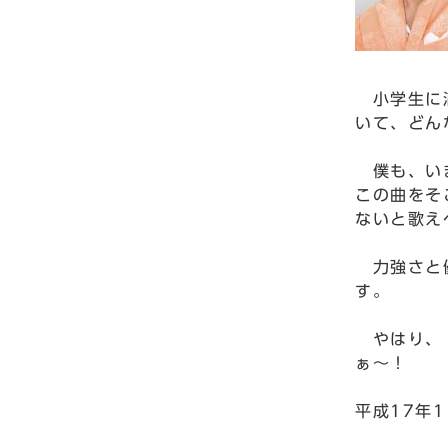
小学生に満
いて、どん
僕も、いま
この曲をそ
ないと歌え
力強さと優
す。
やはり、「
ぁ～！
平成17年