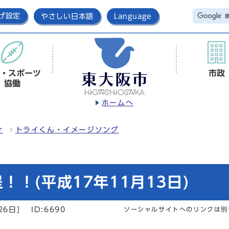
げ設定
やさしい日本語
Language
・スポーツ
市政
協働
ホームへ
介
トライくん・イメージソング
！(平成17年11月13日)
26日]
ID:6690
ソーシャルサイトへのリンクは別