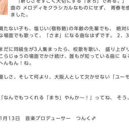
「新しさをすごく大切にする「まち」である。」 
曲の メロディをクラシカルなものにせず、 青春を
ました。
たない子も、塩じい(敬称略)の年齢の先輩でも、 絶対
な場面でも歌って、「さま」になる曲なはずです。 2、
だに同級生が3人集まったら、校歌を歌い、 盛り上がり
こらじゅうの場面でかけ続け、誰もが知っている曲に な
へんもん！ね。
しさ、そして何より、大阪人として欠かせない「ユーモ
なんでもつくれる「まち」やんか～！」ってね、 そう
11月13日 音楽プロデューサー つんく♂