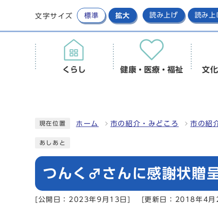
標準
拡大
読み上げ
読み上
文字サイズ
くらし
健康・医療・福祉
文化
ホーム
市の紹介・みどころ
市の紹
現在位置
あしあと
つんく♂さんに感謝状贈呈！
[公開日：2023年9月13日]
[更新日：2018年4月