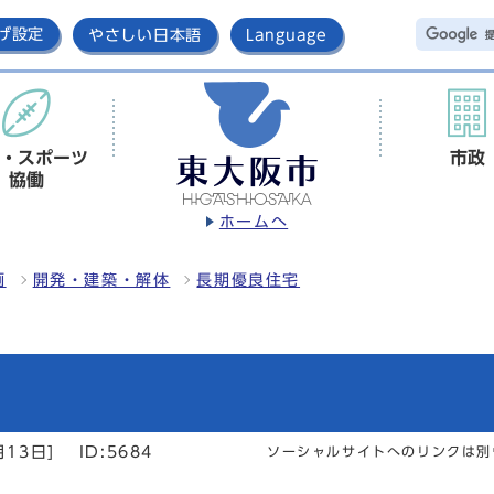
げ設定
やさしい日本語
Language
・スポーツ
市政
協働
ホームへ
画
開発・建築・解体
長期優良住宅
月13日]
ID:5684
ソーシャルサイトへのリンクは別