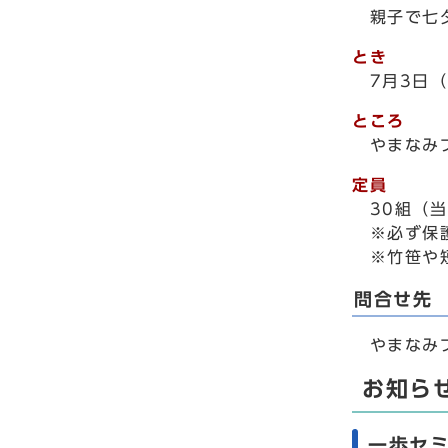
親子で七夕
とき
7月3日（
ところ
やまなみ
定員
30組（当
※必ず保護
※竹笹や短
問合せ先
やまなみプラ
お知ら
一歩セ