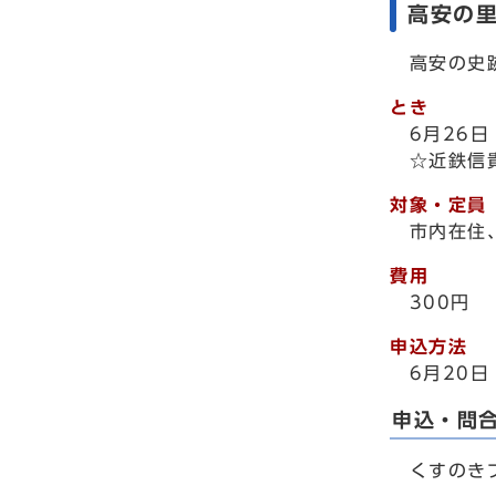
高安の
高安の史跡
とき
6月26日
☆近鉄信貴
対象・定員
市内在住、
費用
300円
申込方法
6月20日
申込・問
くすのきプ