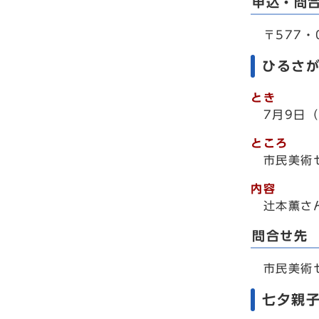
申込・問
〒577・0
ひるさ
とき
7月9日（
ところ
市民美術
内容
辻本薫さん
問合せ先
市民美術セン
七夕親