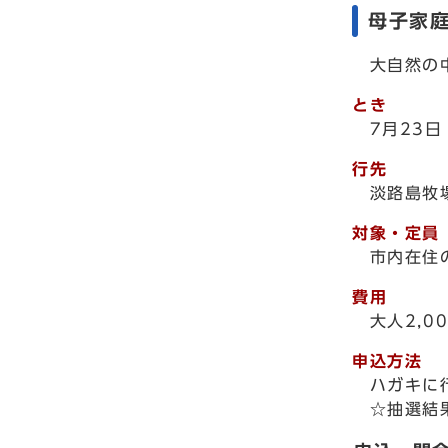
母子家
大自然の中
とき
7月23日
行先
淡路島牧
対象・定員
市内在住の
費用
大人2,00
申込方法
ハガキに行
☆抽選結