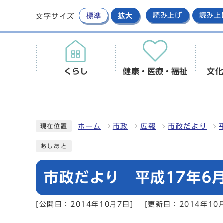
標準
拡大
読み上げ
読み上
文字サイズ
くらし
健康・医療・福祉
文化
ホーム
市政
広報
市政だより
現在位置
あしあと
市政だより 平成17年6月
[公開日：2014年10月7日]
[更新日：2014年10