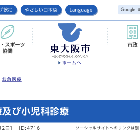
げ設定
やさしい日本語
Language
・スポーツ
市政
協働
ホームへ
救急医療
療及び小児科診療
月2日]
ID:4716
ソーシャルサイトへのリンクは別