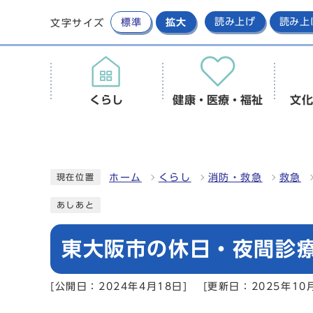
標準
拡大
読み上げ
読み上
文字サイズ
くらし
健康・医療・福祉
文化
ホーム
くらし
消防・救急
救急
現在位置
あしあと
東大阪市の休日・夜間診
[公開日：2024年4月18日]
[更新日：2025年10