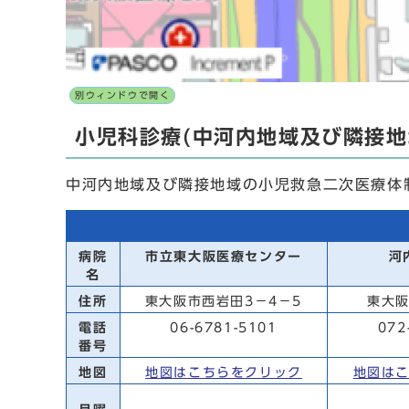
別ウィンドウで開く
小児科診療(中河内地域及び隣接地
中河内地域及び隣接地域の小児救急二次医療体
病院
市立東大阪医療センター
河
名
住所
東大阪市西岩田3－4－5
東大阪
電話
06-6781-5101
072
番号
地図
地図はこちらをクリック
地図は