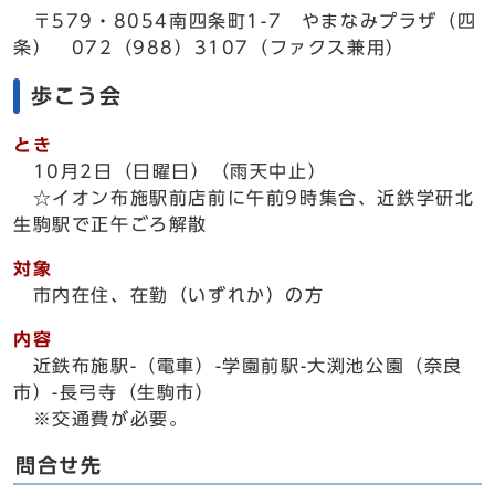
〒579・8054南四条町1-7 やまなみプラザ（四
条） 072（988）3107（ファクス兼用）
歩こう会
とき
10月2日（日曜日）（雨天中止）
☆イオン布施駅前店前に午前9時集合、近鉄学研北
生駒駅で正午ごろ解散
対象
市内在住、在勤（いずれか）の方
内容
近鉄布施駅-（電車）-学園前駅-大渕池公園（奈良
市）-長弓寺（生駒市）
※交通費が必要。
問合せ先