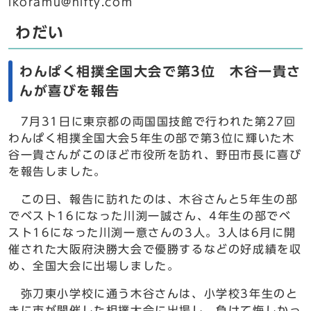
ikoramu@nifty.com
わだい
わんぱく相撲全国大会で第3位 木谷一貴さ
んが喜びを報告
7月31日に東京都の両国国技館で行われた第27回
わんぱく相撲全国大会5年生の部で第3位に輝いた木
谷一貴さんがこのほど市役所を訪れ、野田市長に喜び
を報告しました。
この日、報告に訪れたのは、木谷さんと5年生の部
でベスト16になった川渕一誠さん、4年生の部でベ
スト16になった川渕一意さんの3人。3人は6月に開
催された大阪府決勝大会で優勝するなどの好成績を収
め、全国大会に出場しました。
弥刀東小学校に通う木谷さんは、小学校3年生のと
きに市が開催した相撲大会に出場し、負けて悔しかっ