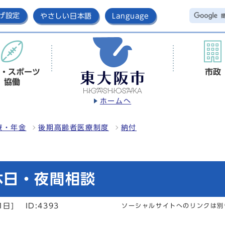
げ設定
やさしい日本語
Language
・スポーツ
市政
協働
ホームへ
療・年金
後期高齢者医療制度
納付
休日・夜間相談
1日]
ID:4393
ソーシャルサイトへのリンクは別