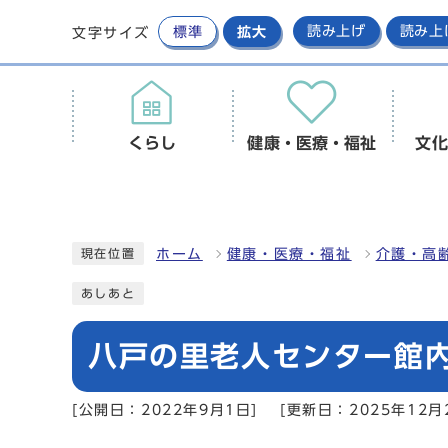
標準
拡大
読み上げ
読み上
文字サイズ
くらし
健康・医療・福祉
文化
ホーム
健康・医療・福祉
介護・高
現在位置
あしあと
八戸の里老人センター館
[公開日：2022年9月1日]
[更新日：2025年12月