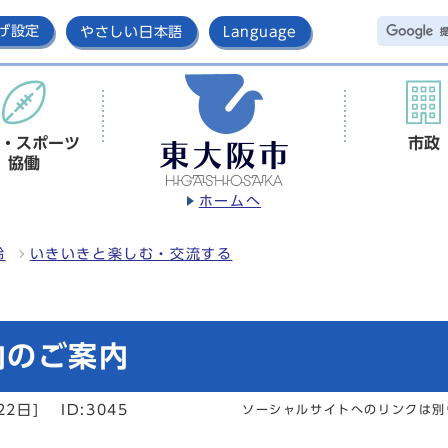
げ設定
やさしい日本語
Language
・スポーツ
市政
協働
ホームへ
齢
いきいきと楽しむ・交流する
内のご案内
22日]
ID:3045
ソーシャルサイトへのリンクは別