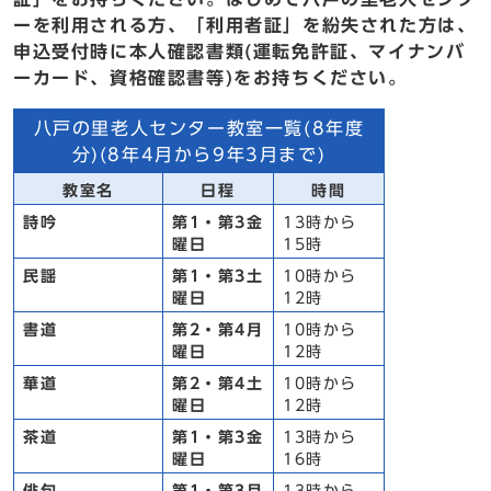
ーを利用される方、「利用者証」を紛失された方は、
申込受付時に本人確認書類(運転免許証、マイナンバ
ーカード、資格確認書等)をお持ちください。
八戸の里老人センター教室一覧(8年度
分)(8年4月から9年3月まで)
教室名
日程
時間
詩吟
第1・第3金
13時から
曜日
15時
民謡
第1・第3土
10時から
曜日
12時
書道
第2・第4月
10時から
曜日
12時
華道
第2・第4土
10時から
曜日
12時
茶道
第1・第3金
13時から
曜日
16時