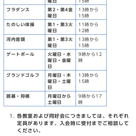
曜日
15時
フラダンス
第2・第4金
13時から
曜日
15時
たのしい体操
第1・第3火
11時から
曜日
12時
河内音頭
第1・第3火
13時から
曜日
15時
ゲートボール
火曜日・水
9時から12
曜日・金曜
時
日
グランドゴルフ
月曜日・木
13時から
曜日・土曜
15時
日
囲碁・将棋
月曜日から
9時から17
土曜日
時
各教室および同好会につきましては、それぞれ
定員があります。入会時に受付までご相談して
ください。