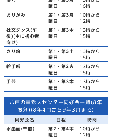
俳句
第1・第3月
13時から
曜日
16時
おりがみ
第1・第3月
10時から
曜日
12時
社交ダンス(午
第1・第3木
13時から
後)(主に初心者
曜日
15時
向け)
きり絵
第1・第3土
13時から
曜日
15時
絵手紙
第1・第3火
13時から
曜日
15時
手芸
第1・第3木
13時から
曜日
15時
八戸の里老人センター同好会一覧(8年
度分)(8年4月から9年3月まで)
同好会名
日程
時間
水墨画(午前)
第2・第4木
10時から
曜日
12時