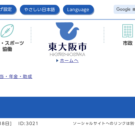
げ設定
やさしい日本語
Language
・スポーツ
市政
協働
ホームへ
当・年金・助成
18日]
ID:3021
ソーシャルサイトへのリンクは別