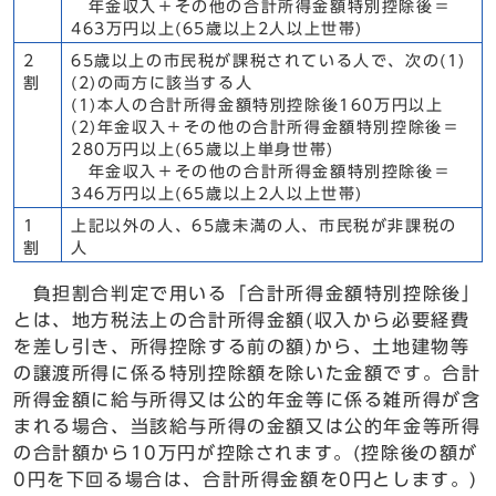
年金収入＋その他の合計所得金額特別控除後＝
463万円以上(65歳以上2人以上世帯)
2
65歳以上の市民税が課税されている人で、次の(1)
割
(2)の両方に該当する人
(1)本人の合計所得金額特別控除後160万円以上
(2)年金収入＋その他の合計所得金額特別控除後＝
280万円以上(65歳以上単身世帯)
年金収入＋その他の合計所得金額特別控除後＝
346万円以上(65歳以上2人以上世帯)
1
上記以外の人、65歳未満の人、市民税が非課税の
割
人
負担割合判定で用いる「合計所得金額特別控除後」
とは、地方税法上の合計所得金額(収入から必要経費
を差し引き、所得控除する前の額)から、土地建物等
の譲渡所得に係る特別控除額を除いた金額です。合計
所得金額に給与所得又は公的年金等に係る雑所得が含
まれる場合、当該給与所得の金額又は公的年金等所得
の合計額から10万円が控除されます。(控除後の額が
0円を下回る場合は、合計所得金額を0円とします。)