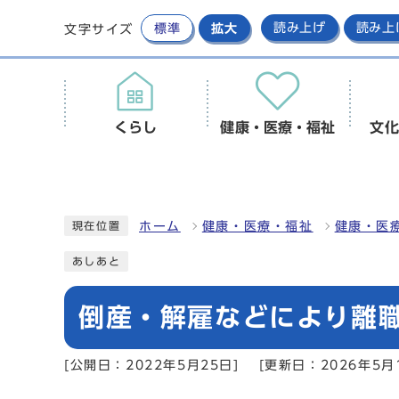
標準
拡大
読み上げ
読み上
文字サイズ
くらし
健康・医療・福祉
文化
ホーム
健康・医療・福祉
健康・医
現在位置
あしあと
倒産・解雇などにより離職
[公開日：2022年5月25日]
[更新日：2026年5月