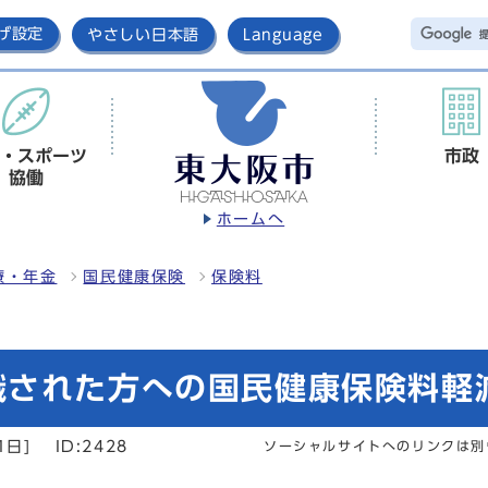
げ設定
やさしい日本語
Language
・スポーツ
市政
協働
ホームへ
療・年金
国民健康保険
保険料
された方への国民健康保険料軽減
1日]
ID:2428
ソーシャルサイトへのリンクは別