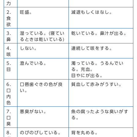
力
2.
旺盛。
減退もしくはなし。
食
欲
3.
湿っている。(寝てい
乾いている。鼻汁が出る。
鼻
るときは乾いている)
4.
しない。
連続して咳をする。
咳
5.
澄んでいる。
濁っている。うるんでい
目
る。充血。
目やにが出る。
6.
口唇歯ぐきの色が良
貧血して赤みがうすい。
口
い。
内
色
7.
悪臭がない。
魚の腐ったような臭いがす
口
る。
臭
8.
のびのびしている。
背を丸める。