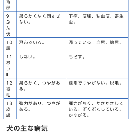
背
部
9.
柔らかくなく固すぎ
下痢、便秘、粘血便、寄生
ふ
ない。
虫。
ん
便
10.
澄んでいる。
濁っている。血尿、膿尿。
尿
11.
しない。
もどす。
お
う
吐
12.
柔らかく、つやがあ
粗剛でつやがない。脱毛。
被
る。
毛
13.
弾力があり、つやが
弾力がなく、かさかさして
皮
ある。
いる。ぷくぷくしている。
膚
かゆがる。
犬の主な病気