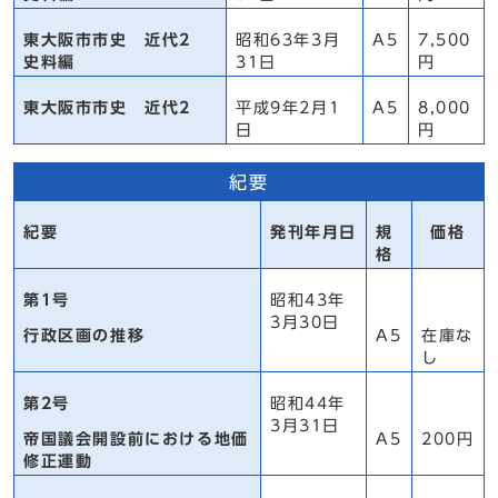
東大阪市市史 近代2
昭和63年3月
A5
7,500
史料編
31日
円
東大阪市市史 近代2
平成9年2月1
A5
8,000
日
円
紀要
紀要
発刊年月日
規
価格
格
第1号
昭和43年
3月30日
行政区画の推移
A5
在庫な
し
第2号
昭和44年
3月31日
帝国議会開設前における地価
A5
200円
修正運動