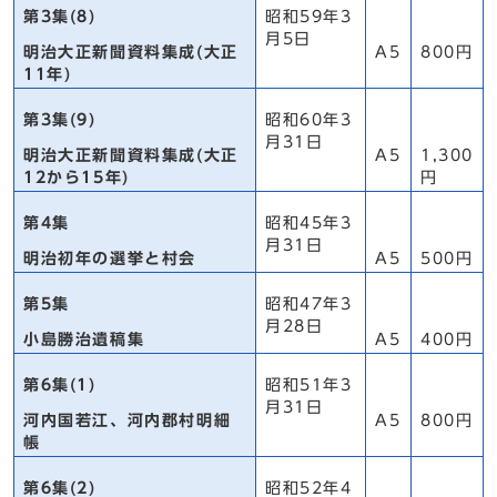
第3集(8)
昭和59年3
月5日
明治大正新聞資料集成(大正
A5
800円
11年)
第3集(9)
昭和60年3
月31日
明治大正新聞資料集成(大正
A5
1,300
12から15年)
円
第4集
昭和45年3
月31日
明治初年の選挙と村会
A5
500円
第5集
昭和47年3
月28日
小島勝治遺稿集
A5
400円
第6集(1)
昭和51年3
月31日
河内国若江、河内郡村明細
A5
800円
帳
第6集(2)
昭和52年4