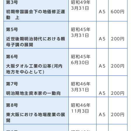
第3号
昭和49年
3月31日
初期帝国議会下の地価修正運
A5
600円
動 上
第5号
昭和45年
3月31日
近世後期明治時代における頼
A5
200円
母子講の展開
第6号
昭和45年
6月30日
大阪タオル工業の沿革(河内
A5
200円
地方を中心として)
第7号
昭和46年
3月31日
明治期地主資本家の一動向
A5
200円
第8号
昭和46年
11月3日
東大阪における地場産業の展
A5
200円
開