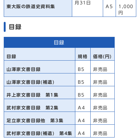
月31日
東大阪の鉄道史資料集
A5
1,000
円
目録
目録
目録
規格
価格(円)
山澤家文書目録
B5
非売品
山澤家文書目録(補遺)
B5
非売品
井上家文書目録 第1集
B5
非売品
武村家文書目録 第2集
A4
非売品
足立家文書目録他 第3集
A4
非売品
武村家文書目録(補遺) 第4集
A4
非売品