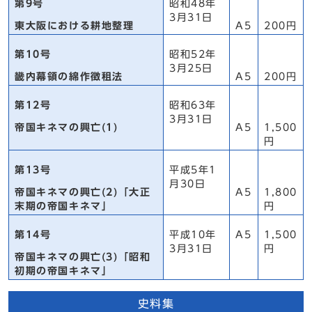
第9号
昭和48年
3月31日
東大阪における耕地整理
A5
200円
第10号
昭和52年
3月25日
畿内幕領の綿作徴租法
A5
200円
第12号
昭和63年
3月31日
帝国キネマの興亡(1)
A5
1,500
円
第13号
平成5年1
月30日
帝国キネマの興亡(2)「大正
A5
1,800
末期の帝国キネマ」
円
第14号
平成10年
A5
1,500
3月31日
円
帝国キネマの興亡(3)「昭和
初期の帝国キネマ」
史料集