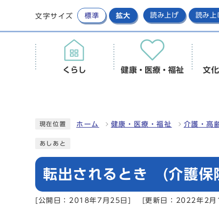
標準
拡大
読み上げ
読み上
文字サイズ
くらし
健康・医療・福祉
文化
ホーム
健康・医療・福祉
介護・高
現在位置
あしあと
転出されるとき (介護保
[公開日：2018年7月25日]
[更新日：2022年2月