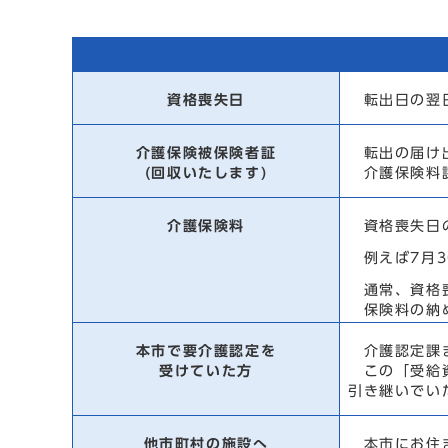
資格喪失日
転出日の翌日
介護保険被保険者証
転出の届け出
(回収いたします)
介護保険料課
介護保険料
資格喪失日の
例えば7月3
通常、資格喪
保険料の納め
本市で要介護認定を
介護認定課ま
受けていた方
この「受給資
引き継いでい
他市町村の施設へ
本市にお住ま