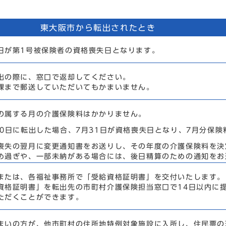
東大阪市から転出されたとき
が第1号被保険者の資格喪失日となります。
の際に、窓口で返却してください。
まで郵送していただいてもかまいません。
属する月の介護保険料はかかりません。
0日に転出した場合、7月31日が資格喪失日となり、7月分保険
失の翌月に変更通知書をお送りし、その年度の介護保険料を決
過ぎや、一部未納がある場合には、後日精算のための通知をお
たは、各福祉事務所で「受給資格証明書」を交付いたします。
格証明書」を転出先の市町村介護保険担当窓口で14日以内に
ただくことができます。
いの方が、他市町村の住所地特例対象施設に入所し、住民票の