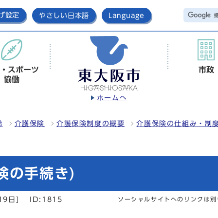
げ設定
やさしい日本語
Language
・スポーツ
市政
協働
ホームへ
齢
介護保険
介護保険制度の概要
介護保険の仕組み・制
険の手続き)
19日]
ID:1815
ソーシャルサイトへのリンクは別