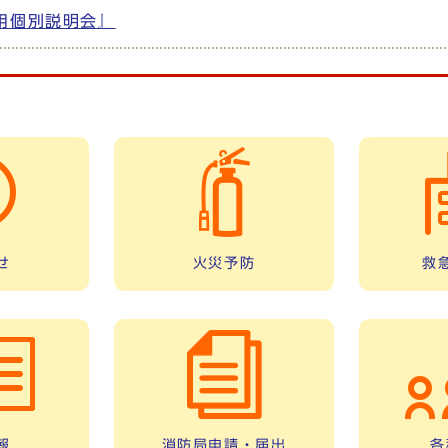
用個別説明会』
せ
火災予防
救
報
消防局申請・届出
各