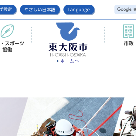
げ設定
やさしい日本語
Language
・スポーツ
市政
協働
ホームへ