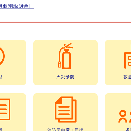
用個別説明会』
せ
火災予防
救
報
消防局申請・届出
各