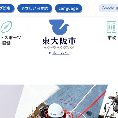
げ設定
やさしい日本語
Language
・スポーツ
市政
協働
ホームへ