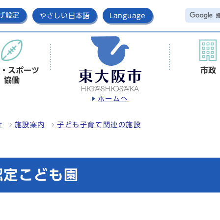
げ設定
やさしい日本語
Language
・スポーツ
市政
協働
ホームへ
介
施設案内
子ども子育て関連の施設
認定こども園