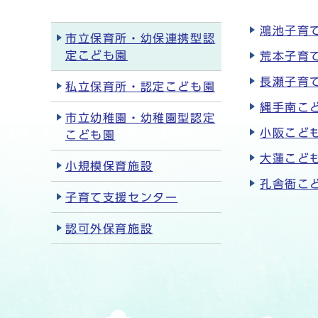
鴻池子育
市立保育所・幼保連携型認
定こども園
荒本子育
長瀬子育
私立保育所・認定こども園
縄手南こ
市立幼稚園・幼稚園型認定
小阪こど
こども園
大蓮こど
小規模保育施設
孔舎衙こ
子育て支援センター
認可外保育施設