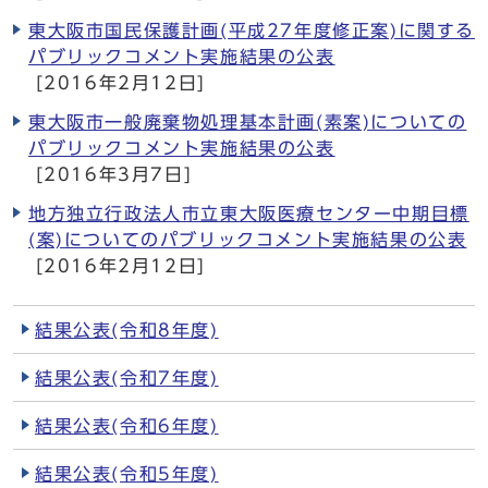
東大阪市国民保護計画(平成27年度修正案)に関する
パブリックコメント実施結果の公表
[2016年2月12日]
東大阪市一般廃棄物処理基本計画(素案)についての
パブリックコメント実施結果の公表
[2016年3月7日]
地方独立行政法人市立東大阪医療センター中期目標
(案)についてのパブリックコメント実施結果の公表
[2016年2月12日]
結果公表(令和8年度)
結果公表(令和7年度)
結果公表(令和6年度)
結果公表(令和5年度)