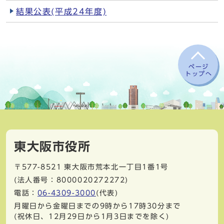
結果公表(平成24年度)
ページ
トップへ
東大阪市役所
〒577-8521
東大阪市荒本北一丁目1番1号
(法人番号：8000020272272)
電話：
06-4309-3000
(代表)
月曜日から金曜日までの9時から17時30分まで
(祝休日、12月29日から1月3日までを除く)