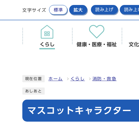
標準
拡大
読み上げ
読み上
文字サイズ
くらし
健康・医療・福祉
文化
ホーム
くらし
消防・救急
現在位置
あしあと
マスコットキャラクター