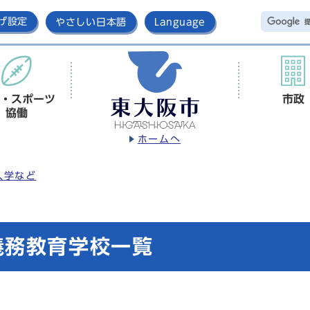
げ設定
やさしい日本語
Language
・スポーツ
市政
協働
ホームへ
入学など
義務教育学校一覧