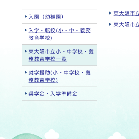
東大阪市
入園（幼稚園）
東大阪市
入学・転校(小・中・義務
教育学校)
東大阪市立小・中学校・義
務教育学校一覧
就学援助(小・中学校・義
務教育学校)
奨学金・入学準備金